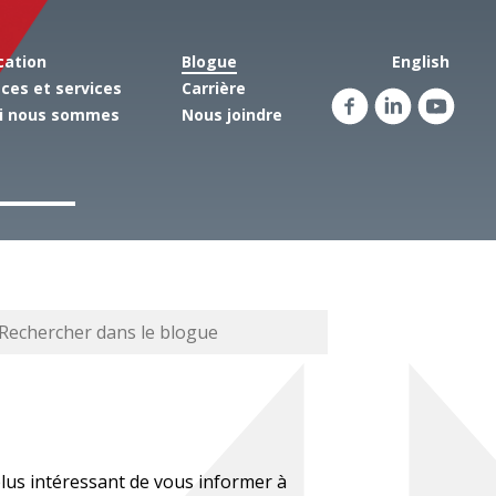
cation
Blogue
English
èces et services
Carrière
Facebook
Linkedin
Yout
i nous sommes
Nous joindre
lus intéressant de vous informer à